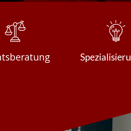
htsberatung
Spezialisier