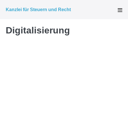
Zum
Kanzlei für Steuern und Recht
Inhalt
Men
Scha
springen
Digitalisierung