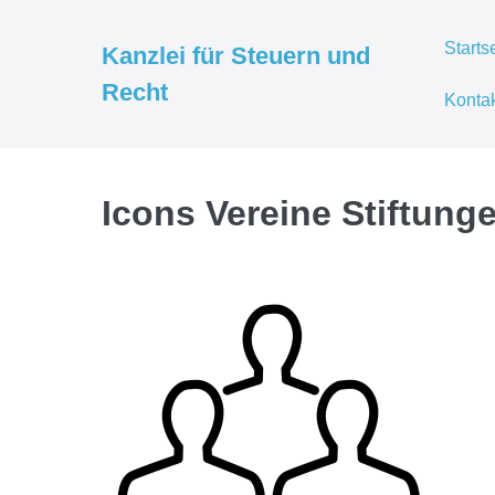
Zum
Inhalt
Starts
Kanzlei für Steuern und
springen
Recht
Konta
Icons Vereine Stiftung