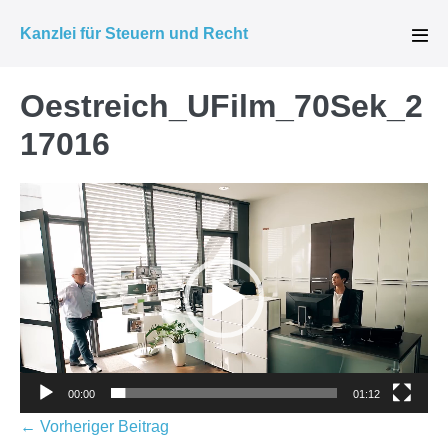
Zum
Kanzlei für Steuern und Recht
Inhalt
Men
Scha
springen
Oestreich_UFilm_70Sek_2
17016
Video-
Player
00:00
01:12
Beitragsnavigation
← Vorheriger Beitrag