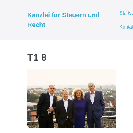
Zum
Inhalt
Starts
Kanzlei für Steuern und
springen
Recht
Konta
T1 8