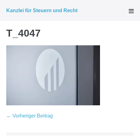
Zum
Kanzlei für Steuern und Recht
Inhalt
Men
Scha
springen
T_4047
Beitragsnavigation
← Vorheriger Beitrag